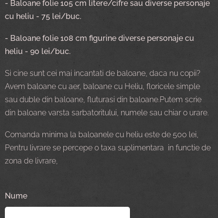
- Baloane folie 105 cm litere/cifre sau diverse personaje
cu heliu - 75
lei/buc.
- Baloane folie 108 cm figurine diverse personaje cu
heliu - 90
lei/buc.
Si cine sunt cei mai incantati de baloane, daca nu copii?
Avem baloane cu aer, baloane cu Heliu, floricele simple
sau duble din baloane, fluturasi din baloane.Putem scrie
din baloane varsta sarbatoritului, numele sau chiar o urare.
Comanda minima la baloanele cu heliu este de 500 lei,
Pentru livrare se percepe o taxa suplimentara in functie de
zona de livrare,
Nume