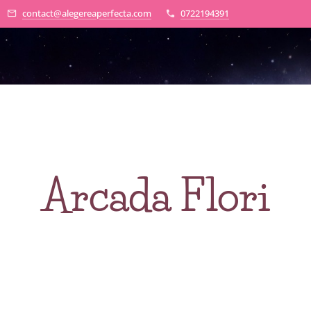
contact@alegereaperfecta.com
0722194391
Arcada Flori